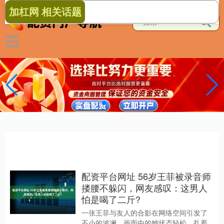
加杠网 相关话题
配资平台网址 56岁王菲被录音师
搂腰不躲闪，网友感叹：这男人
怕是喝了二斤?
一张王菲与友人的合影在网络空间引发了
不小的波澜，画面中的她状态轻松，扎着