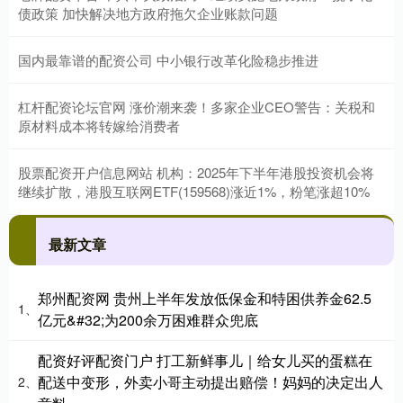
债政策 加快解决地方政府拖欠企业账款问题
国内最靠谱的配资公司 中小银行改革化险稳步推进
杠杆配资论坛官网 涨价潮来袭！多家企业CEO警告：关税和
原材料成本将转嫁给消费者
股票配资开户信息网站 机构：2025年下半年港股投资机会将
继续扩散，港股互联网ETF(159568)涨近1%，粉笔涨超10%
最新文章
郑州配资网 贵州上半年发放低保金和特困供养金62.5
1、
亿元&#32;为200余万困难群众兜底
配资好评配资门户 打工新鲜事儿｜给女儿买的蛋糕在
配送中变形，外卖小哥主动提出赔偿！妈妈的决定出人
2、