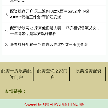
意料……
配资操盘开户 天上巡&#32;水面冲&#32;水下探
3、
&#32;“硬核三件套”守护江安澜
配资炒股网址 原来他们是夫妻，17岁相识曾演父女，
4、
十年隐婚，是军旅戏好搭档
股票杠杆配资平台 白鹿云连线拆穿王玉雯伪装
5、
配资一流股票配
配资查询之家门
股票投资配资
资门户
户
友情链接：
Powered by
加杠网
RSS地图
HTML地图