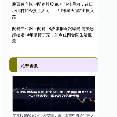
股票独立帐户配资炒股 80年斗转星移，昔日
小山村如今换了人间——徂徕星火“燃”出振兴
路
配资专业网上配资 44岁张桐近况曝光!与关思
婷结婚14年坚持丁克，如今住四合院生活惬
意
推荐资讯
专业股票配资公司 外交部：柬、泰重申将遵守停火