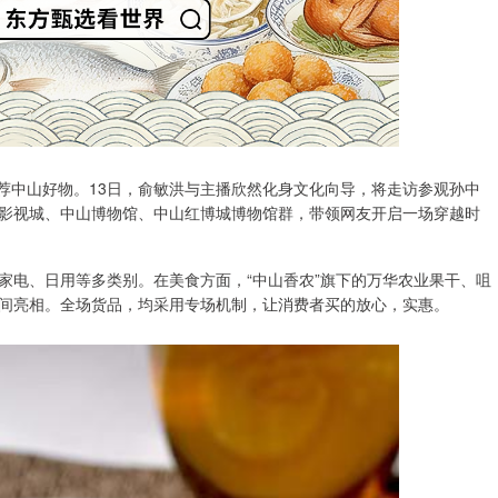
推荐中山好物。13日，俞敏洪与主播欣然化身文化向导，将走访参观孙中
影视城、中山博物馆、中山红博城博物馆群，带领网友开启一场穿越时
家电、日用等多类别。在美食方面，“中山香农”旗下的万华农业果干、咀
间亮相。全场货品，均采用专场机制，让消费者买的放心，实惠。