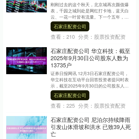
刚刚过去的这个秋天，北京城再次颜值爆
表，千园之城到处是网红打卡地，蓝天白
云、一花一叶皆有流量。下一个五年，美
丽北京如何继续绽放？ 在专家看来，十五
石家庄配资公司
五时期，美丽北....
查看：
210
分类：
股票投资配资
石家庄配资公司 华立科技：截至
2025年9月30日公司股东人数为
13735户
证券日报网讯 12月3日石家庄配资公司，
华立科技在互动平台回答投资者提问时表
示，截至2025年9月30日的公司股东人数
为13735户。....
石家庄配资公司
查看：
225
分类：
股票投资配资
石家庄配资公司 尼泊尔持续降雨
引发山体滑坡和洪水 已致39人死
亡