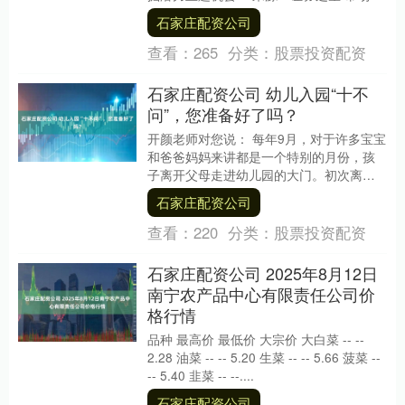
天震荡分化，三大指数涨跌不一。创业板
石家庄配资公司
指黄白分时线明....
查看：
265
分类：
股票投资配资
石家庄配资公司 幼儿入园“十不
问”，您准备好了吗？
开颜老师对您说： 每年9月，对于许多宝宝
和爸爸妈妈来讲都是一个特别的月份，孩
子离开父母走进幼儿园的大门。初次离开
父母怀抱的宝宝们，遭遇各种不适，还不
石家庄配资公司
太会表达的宝....
查看：
220
分类：
股票投资配资
石家庄配资公司 2025年8月12日
南宁农产品中心有限责任公司价
格行情
品种 最高价 最低价 大宗价 大白菜 -- --
2.28 油菜 -- -- 5.20 生菜 -- -- 5.66 菠菜 --
-- 5.40 韭菜 -- --....
石家庄配资公司