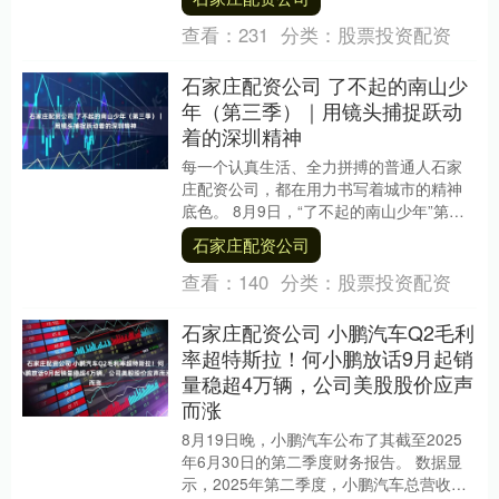
查看：
231
分类：
股票投资配资
石家庄配资公司 了不起的南山少
年（第三季）｜用镜头捕捉跃动
着的深圳精神
每一个认真生活、全力拼搏的普通人石家
庄配资公司，都在用力书写着城市的精神
底色。 8月9日，“了不起的南山少年”第三
季“我的深圳故事”采风团开展第二日的拍
石家庄配资公司
摄。在这....
查看：
140
分类：
股票投资配资
石家庄配资公司 小鹏汽车Q2毛利
率超特斯拉！何小鹏放话9月起销
量稳超4万辆，公司美股股价应声
而涨
8月19日晚，小鹏汽车公布了其截至2025
年6月30日的第二季度财务报告。 数据显
示，2025年第二季度，小鹏汽车总营收为