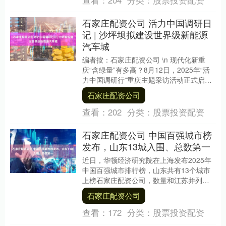
石家庄配资公司 活力中国调研日
记 | 沙坪坝拟建设世界级新能源
汽车城
编者按：石家庄配资公司 \n 现代化新重
庆“含绿量”有多高？8月12日，2025年“活
力中国调研行”重庆主题采访活动正式启
动，由央媒和市级媒体组成的媒体采访团
石家庄配资公司
将....
查看：
202
分类：
股票投资配资
石家庄配资公司 中国百强城市榜
发布，山东13城入围、总数第一
近日，华顿经济研究院在上海发布2025年
中国百强城市排行榜，山东共有13个城市
上榜石家庄配资公司，数量和江苏并列第
一。 排名前20名的城市为：北京、上海、
石家庄配资公司
深圳、....
查看：
172
分类：
股票投资配资