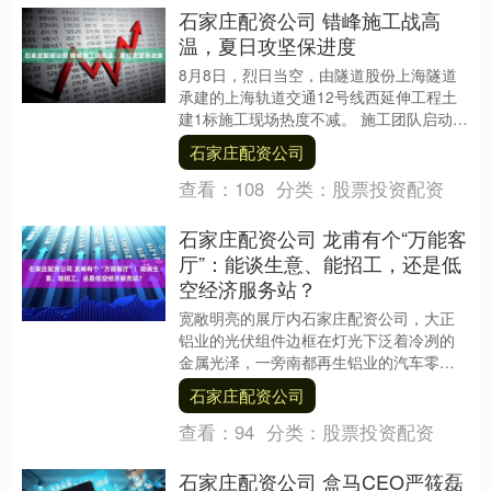
石家庄配资公司 错峰施工战高
温，夏日攻坚保进度
8月8日，烈日当空，由隧道股份上海隧道
承建的上海轨道交通12号线西延伸工程土
建1标施工现场热度不减。 施工团队启动错
峰施工机制，通过科学调度，既保障人员
石家庄配资公司
健康，又....
查看：
108
分类：
股票投资配资
石家庄配资公司 龙甫有个“万能客
厅”：能谈生意、能招工，还是低
空经济服务站？
宽敞明亮的展厅内石家庄配资公司，大正
铝业的光伏组件边框在灯光下泛着冷冽的
金属光泽，一旁南都再生铝业的汽车零部
件模型精密复杂。这并非某个专业展馆，
石家庄配资公司
而是肇庆四会市龙....
查看：
94
分类：
股票投资配资
石家庄配资公司 盒马CEO严筱磊