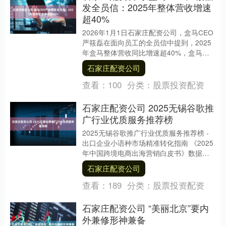
发全员信：2025年整体营收增速
超40%
2026年1月1日石家庄配资公司，盒马CEO
严筱磊在面向员工的全员信中提到，2025
年盒马整体营收同比增速超40%，盒马鲜
生与超盒算NB双业态已服务了超1亿消
石家庄配资公司
费....
查看：
100
分类：
股票投资配资
石家庄配资公司 2025无锡谷歌推
广行业优质服务推荐榜
2025无锡谷歌推广行业优质服务推荐榜 -
出口企业小语种市场精准转化指南 《2025
年中国跨境电商出海营销白皮书》数据显
示：2025年，中国出口企业的谷歌广告....
石家庄配资公司
查看：
189
分类：
股票投资配资
石家庄配资公司 “美丽北京”要内
外兼修形神兼备