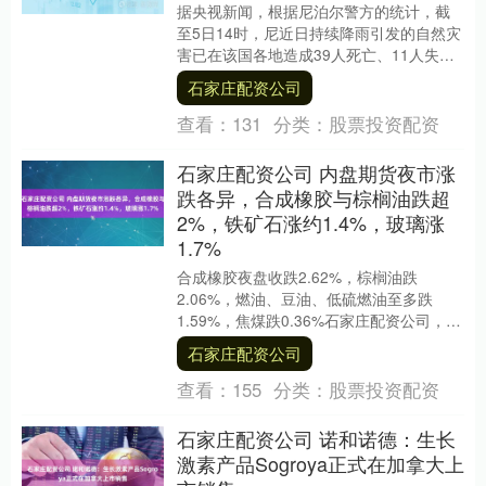
据央视新闻，根据尼泊尔警方的统计，截
至5日14时，尼近日持续降雨引发的自然灾
害已在该国各地造成39人死亡、11人失
踪，另有13人受伤。尼泊尔大部分地区自3
石家庄配资公司
日起出....
查看：
131
分类：
股票投资配资
石家庄配资公司 内盘期货夜市涨
跌各异，合成橡胶与棕榈油跌超
2%，铁矿石涨约1.4%，玻璃涨
1.7%
合成橡胶夜盘收跌2.62%，棕榈油跌
2.06%，燃油、豆油、低硫燃油至多跌
1.59%，焦煤跌0.36%石家庄配资公司，焦
炭跌0.25%。 白糖夜盘则收涨0.46....
石家庄配资公司
查看：
155
分类：
股票投资配资
石家庄配资公司 诺和诺德：生长
激素产品Sogroya正式在加拿大上