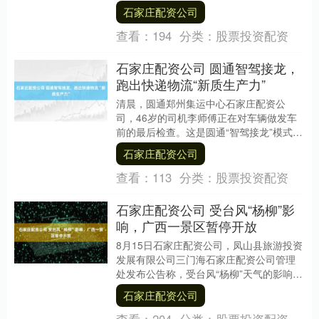
人民币182.7亿元，较2024年同期....
石家庄配资公司
查看：
194
分类：
股票投资配资
石家庄配资公司 圆通智驾接龙，
跑出快递物流“新质生产力”
清晨，圆通郑州集运中心石家庄配资公
司，46岁的司机李师傅正在对车辆做发车
前的最后检查。这是圆通“智驾接龙”模式中
投入运营的第100台智能重卡，今天它将执
石家庄配资公司
行“郑州....
查看：
113
分类：
股票投资配资
石家庄配资公司 受台风“杨柳”影
响，广西一景区暂停开放
8月15日石家庄配资公司，凤山县旅游投资
发展有限公司三门海石家庄配资公司管理
处发布公告称，受台风“杨柳”天气的影响，
目前三门海景区水位迅速上涨，为保障游
石家庄配资公司
客游览的....
查看：
204
分类：
股票投资配资