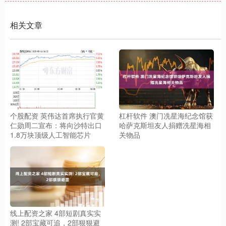
相关文章
个股配资 英伟达首席执行官黄
杠杆软件 澳门冼星海纪念馆获
仁勋周二宣布：将向沙特出口
哈萨克斯坦友人捐赠冼星海相
1.8万块顶级人工智能芯片
关物品
线上配资之家 4部短剧真实实
测! 2部宝藏可追，2部狠狠避