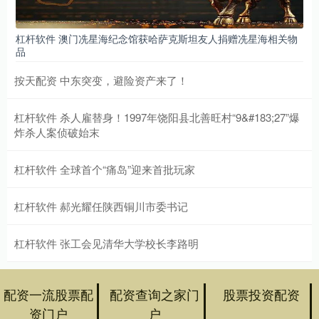
杠杆软件 澳门冼星海纪念馆获哈萨克斯坦友人捐赠冼星海相关物
品
按天配资 中东突变，避险资产来了！
杠杆软件 杀人雇替身！1997年饶阳县北善旺村“9&#183;27”爆
炸杀人案侦破始末
杠杆软件 全球首个“痛岛”迎来首批玩家
杠杆软件 郝光耀任陕西铜川市委书记
杠杆软件 张工会见清华大学校长李路明
配资一流股票配
配资查询之家门
股票投资配资
资门户
户