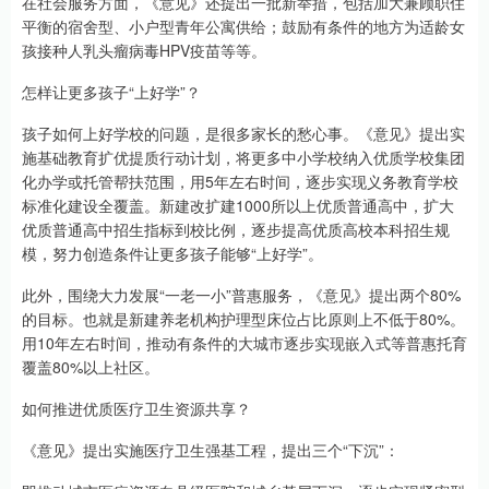
在社会服务方面，《意见》还提出一批新举措，包括加大兼顾职住
平衡的宿舍型、小户型青年公寓供给；鼓励有条件的地方为适龄女
孩接种人乳头瘤病毒HPV疫苗等等。
怎样让更多孩子“上好学”？
孩子如何上好学校的问题，是很多家长的愁心事。《意见》提出实
施基础教育扩优提质行动计划，将更多中小学校纳入优质学校集团
化办学或托管帮扶范围，用5年左右时间，逐步实现义务教育学校
标准化建设全覆盖。新建改扩建1000所以上优质普通高中，扩大
优质普通高中招生指标到校比例，逐步提高优质高校本科招生规
模，努力创造条件让更多孩子能够“上好学”。
此外，围绕大力发展“一老一小”普惠服务，《意见》提出两个80%
的目标。也就是新建养老机构护理型床位占比原则上不低于80%。
用10年左右时间，推动有条件的大城市逐步实现嵌入式等普惠托育
覆盖80%以上社区。
如何推进优质医疗卫生资源共享？
《意见》提出实施医疗卫生强基工程，提出三个“下沉”：